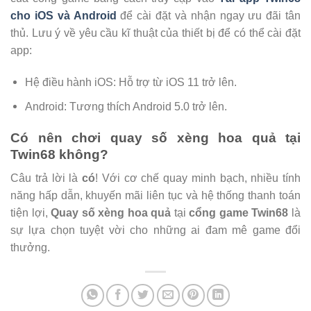
cho iOS và Android
để cài đặt và nhận ngay ưu đãi tân
thủ. Lưu ý về yêu cầu kĩ thuật của thiết bị để có thể cài đặt
app:
Hệ điều hành iOS: Hỗ trợ từ iOS 11 trở lên.
Android: Tương thích Android 5.0 trở lên.
Có nên chơi quay số xèng hoa quả tại
Twin68 không?
Câu trả lời là
có
! Với cơ chế quay minh bạch, nhiều tính
năng hấp dẫn, khuyến mãi liên tục và hệ thống thanh toán
tiện lợi,
Quay số xèng hoa quả
tại
cổng game Twin68
là
sự lựa chọn tuyệt vời cho những ai đam mê game đổi
thưởng.