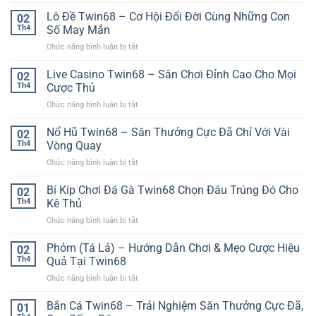
Thể
Thao
Lô Đề Twin68 – Cơ Hội Đổi Đời Cùng Những Con
02
Twin68
Th4
Số May Mắn
–
Chức năng bình luận bị tắt
ở
Thỏa
Lô
mãn
Đề
Live Casino Twin68 – Sân Chơi Đỉnh Cao Cho Mọi
đam
02
Twin68
mê
Th4
Cược Thủ
–
các
Chức năng bình luận bị tắt
ở
Cơ
bet
Live
Hội
thủ
Casino
Nổ Hũ Twin68 – Săn Thưởng Cực Đã Chỉ Với Vài
Đổi
02
Twin68
Đời
Th4
Vòng Quay
–
Cùng
Chức năng bình luận bị tắt
ở
Sân
Những
Nổ
Chơi
Con
Hũ
Bí Kíp Chơi Đá Gà Twin68 Chọn Đâu Trúng Đó Cho
Đỉnh
02
Số
Twin68
Cao
Th4
Kê Thủ
May
–
Cho
Mắn
Chức năng bình luận bị tắt
ở
Săn
Mọi
Bí
Thưởng
Cược
Kíp
Phỏm (Tá Lả) – Hướng Dẫn Chơi & Mẹo Cược Hiệu
Cực
02
Thủ
Chơi
Đã
Th4
Quả Tại Twin68
Đá
Chỉ
Chức năng bình luận bị tắt
ở
Gà
Với
Phỏm
Twin68
Vài
(Tá
Bắn Cá Twin68 – Trải Nghiệm Săn Thưởng Cực Đã,
Chọn
01
Vòng
Lả)