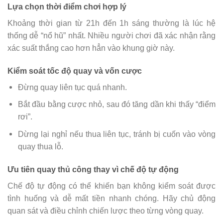
Lựa chọn thời điểm chơi hợp lý
Khoảng thời gian từ 21h đến 1h sáng thường là lúc hệ
thống dễ “nổ hũ” nhất. Nhiều người chơi đã xác nhận rằng
xác suất thắng cao hơn hẳn vào khung giờ này.
Kiểm soát tốc độ quay và vốn cược
Đừng quay liên tục quá nhanh.
Bắt đầu bằng cược nhỏ, sau đó tăng dần khi thấy “điểm
rơi”.
Dừng lại nghỉ nếu thua liên tục, tránh bị cuốn vào vòng
quay thua lỗ.
Ưu tiên quay thủ công thay vì chế độ tự động
Chế độ tự động có thể khiến bạn không kiểm soát được
tình huống và dễ mất tiền nhanh chóng. Hãy chủ động
quan sát và điều chỉnh chiến lược theo từng vòng quay.