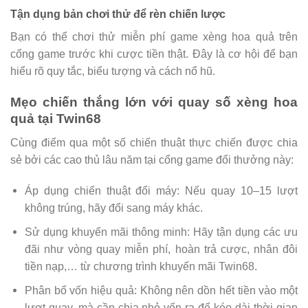
Tận dụng bản chơi thử để rèn chiến lược
Bạn có thể chơi thử miễn phí game xèng hoa quả trên
cổng game trước khi cược tiền thật. Đây là cơ hội để bạn
hiểu rõ quy tắc, biểu tượng và cách nổ hũ.
Mẹo chiến thắng lớn với quay số xèng hoa
quả tại Twin68
Cùng điểm qua một số chiến thuật thực chiến được chia
sẻ bởi các cao thủ lâu năm tại cổng game đổi thưởng này:
Áp dụng chiến thuật đổi máy: Nếu quay 10–15 lượt
không trúng, hãy đổi sang máy khác.
Sử dụng khuyến mãi thông minh: Hãy tận dụng các ưu
đãi như vòng quay miễn phí, hoàn trả cược, nhân đôi
tiền nạp,… từ chương trình
khuyến mãi Twin68.
Phân bổ vốn hiệu quả: Không nên dồn hết tiền vào một
lượt quay, mà cần chia nhỏ vốn ra để kéo dài thời gian