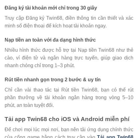
Đăng ký tài khoản mới chỉ trong 30 giây
Truy cập
Đăng ký Twin68
, điền thông tin cần thiết và xác
minh số điện thoại để kích hoạt tài khoản ngay.
Nạp tiền an toàn với đa dạng hình thức
Nhiều hình thức được hỗ trợ tại
Nạp tiền Twin68
như thẻ
cào, ví điện tử và ngân hàng trực tuyến, giúp giao dịch
nhanh chóng chỉ trong 1–3 phút.
Rút tiền nhanh gọn trong 2 bước & uy tín
Chỉ cần vài thao tác tại
Rút tiền Twin68
, bạn có thể rút
phần thưởng về tài khoản ngân hàng trong vòng 5–10
phút, an toàn tuyệt đối.
Tải app Twin68 cho iOS và Android miễn phí
Để chơi mọi lúc mọi nơi, bạn nên tải ứng dụng chính thức
của cổng game bằng cách truy cập vào
Tải app Twin68