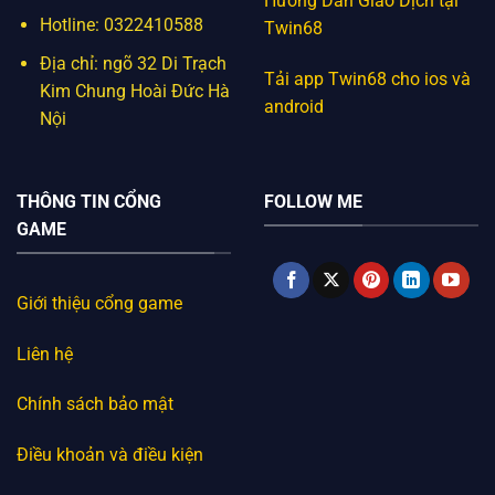
Hướng Dẫn Giao Dịch tại
Hotline: 0322410588
Twin68
Địa chỉ: ngõ 32 Di Trạch
Tải app Twin68 cho ios và
Kim Chung Hoài Đức Hà
android
Nội
THÔNG TIN CỔNG
FOLLOW ME
GAME
Giới thiệu cổng game
Liên hệ
Chính sách bảo mật
Điều khoản và điều kiện