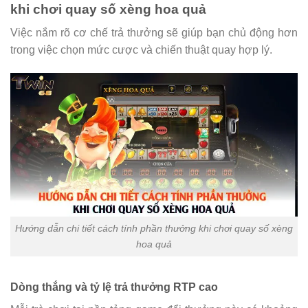
khi chơi quay số xèng hoa quả
Việc nắm rõ cơ chế trả thưởng sẽ giúp bạn chủ động hơn
trong việc chọn mức cược và chiến thuật quay hợp lý.
Hướng dẫn chi tiết cách tính phần thưởng khi chơi quay số xèng
hoa quả
Dòng thắng và tỷ lệ trả thưởng RTP cao