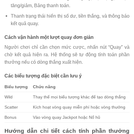
tăng/giảm, Bảng thanh toán.
Thanh trạng thái hiển thị số dư, tiền thắng, và thông báo
kết quả quay.
Cách vận hành một lượt quay đơn giản
Người chơi chỉ cần chọn mức cược, nhấn nút “Quay” và
chờ kết quả hiện ra. Hệ thống sẽ tự động tính toán phần
thưởng nếu có dòng thắng xuất hiện.
Các biểu tượng đặc biệt cần lưu ý
Biểu tượng
Chức năng
Wild
Thay thế mọi biểu tượng khác để tạo dòng thắng
Scatter
Kích hoạt vòng quay miễn phí hoặc vòng thưởng
Bonus
Vào vòng quay Jackpot hoặc Nổ hũ
Hướng dẫn chi tiết cách tính phần thưởng