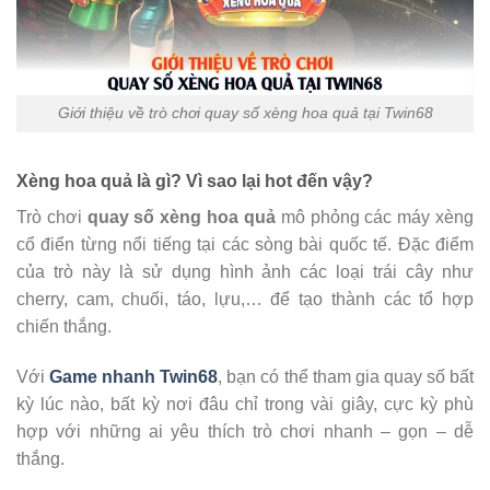
Giới thiệu về trò chơi quay số xèng hoa quả tại Twin68
Xèng hoa quả là gì? Vì sao lại hot đến vậy?
Trò chơi
quay số xèng hoa quả
mô phỏng các máy xèng
cổ điển từng nổi tiếng tại các sòng bài quốc tế. Đặc điểm
của trò này là sử dụng hình ảnh các loại trái cây như
cherry, cam, chuối, táo, lựu,… để tạo thành các tổ hợp
chiến thắng.
Với
Game nhanh Twin68
, bạn có thể tham gia quay số bất
kỳ lúc nào, bất kỳ nơi đâu chỉ trong vài giây, cực kỳ phù
hợp với những ai yêu thích trò chơi nhanh – gọn – dễ
thắng.