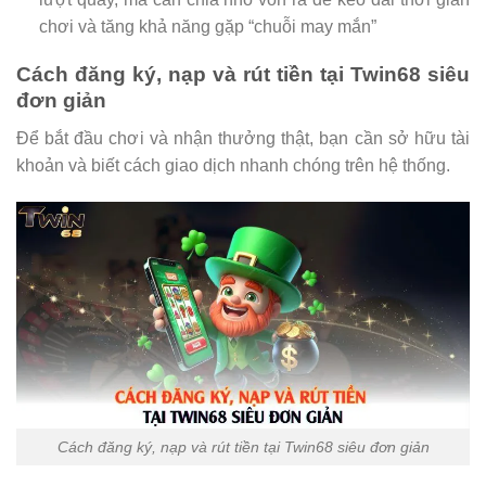
chơi và tăng khả năng gặp “chuỗi may mắn”
Cách đăng ký, nạp và rút tiền tại Twin68 siêu
đơn giản
Để bắt đầu chơi và nhận thưởng thật, bạn cần sở hữu tài
khoản và biết cách giao dịch nhanh chóng trên hệ thống.
Cách đăng ký, nạp và rút tiền tại Twin68 siêu đơn giản