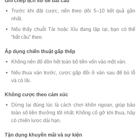
Ghi chép lịch sử để bắt cầu
Trước khi đặt cược, nên theo dõi 5–10 kết quả gần
nhất.
Nếu thấy chuỗi Tài hoặc Xỉu đang lặp lại, bạn có thể
“bắt cầu” theo.
Áp dụng chiến thuật gấp thếp
Không nên đổ dồn hết toàn bộ tiền vốn vào một ván.
Nếu thua ván trước, cược gấp đôi ở ván sau để bù lỗ
và có lãi.
Không cược theo cảm xúc
Dừng lại đúng lúc là cách chơi khôn ngoan, giúp bảo
toàn số tiền thưởng tốt nhất. Không cố gỡ khi thua, hãy
có chiến lược dài hạn.
Tận dụng khuyến mãi và sự kiện