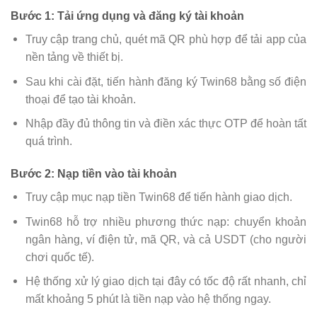
Bước 1: Tải ứng dụng và đăng ký tài khoản
Truy cập trang chủ, quét mã QR phù hợp để tải app của
nền tảng về thiết bị.
Sau khi cài đặt, tiến hành
đăng ký Twin68
bằng số điện
thoại để tạo tài khoản.
Nhập đầy đủ thông tin và điền xác thực OTP để hoàn tất
quá trình.
Bước 2: Nạp tiền vào tài khoản
Truy cập mục
nạp tiền Twin68
để tiến hành giao dịch.
Twin68 hỗ trợ nhiều phương thức nạp: chuyển khoản
ngân hàng, ví điện tử, mã QR, và cả USDT (cho người
chơi quốc tế).
Hệ thống xử lý giao dịch tại đây có tốc độ rất nhanh, chỉ
mất khoảng 5 phút là tiền nạp vào hệ thống ngay.