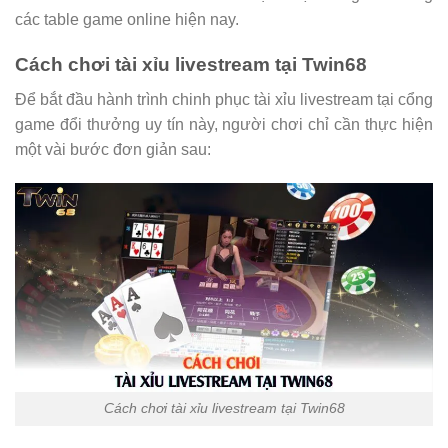
các table game online hiện nay.
Cách chơi tài xỉu livestream tại Twin68
Để bắt đầu hành trình chinh phục tài xỉu livestream tại cổng
game đổi thưởng uy tín này, người chơi chỉ cần thực hiện
một vài bước đơn giản sau:
Cách chơi tài xỉu livestream tại Twin68