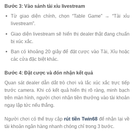
Bước 3: Vào sảnh tài xỉu livestream
Từ giao diện chính, chọn “Table Game” → “Tài xỉu
livestream”.
Giao diện livestream sẽ hiển thị dealer thật đang chuẩn
bị xúc xắc.
Bạn có khoảng 20 giây để đặt cược vào Tài, Xỉu hoặc
các cửa đặc biệt khác.
Bước 4: Đặt cược và đón nhận kết quả
Quan sát dealer dẫn dắt trò chơi và lắc xúc xắc trực tiếp
trước camera. Khi có kết quả hiển thị rõ ràng, minh bạch
trên màn hình, người chơi nhận tiền thưởng vào tài khoản
ngay lập tức nếu thắng.
Người chơi có thể truy cập
rút tiền Twin68
để nhận lại về
tài khoản ngân hàng nhanh chóng chỉ trong 3 bước.