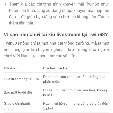
Tham gia các chương trình
khuyến mãi Twin68
như:
hoàn tiền thua, tặng xu đăng nhập, khuyến mãi nạp lần
đầu… để giúp bạn tăng vốn chơi mà không cần đầu tư
thêm tiền thật.
Vì sao nên chơi tài xỉu livestream tại Twin68?
Twin68 không chỉ là một nhà cái thông thường, mà là một
nền tảng giải trí chuyên nghiệp, được đông đảo người
chơi Việt Nam lựa chọn nhờ các yếu tố:
Ưu điểm
Chi tiết nổi bật
Dealer lắc xúc xắc trực tiếp, không qua
Livestream thật 100%
phần mềm
Dữ liệu người chơi được mã hóa, không
Bảo mật tuyệt đối
lo rò rỉ
Giao dịch nhanh
Nạp – rút tiền chỉ trong vòng 30 giây đến
chóng
1 phút