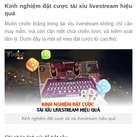
Kinh nghiệm đặt cược tài xỉu livestream hiệu
quả
Muốn chiến thắng trong tài xỉu livestream không chỉ cần
may mắn, mà còn cần một chút chiến lược và kiểm soát
tâm lý. Dưới đây là một số mẹo đặt cược từ cao thủ:
Kinh nghiệm đặt cược tài xỉu livestream hiệu quả